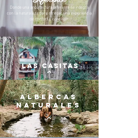
Donde una arquitectura diferente se integra
con la naturaleza para ofrecer una experiencia
de confort y conexión.
LAS CASITAS
albercas
naturales