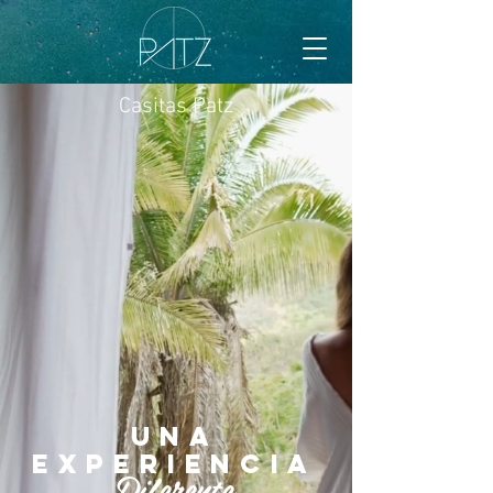
Casitas Patz
una
experien
cia
Diferente