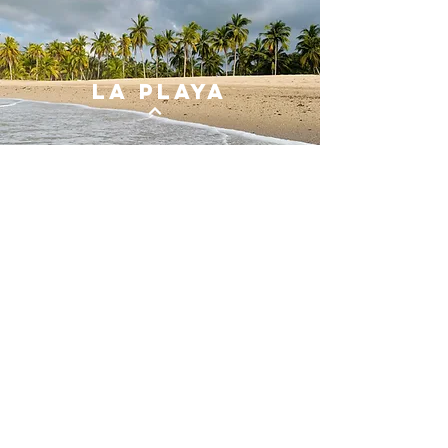
la playa
anfiteatro
contacto