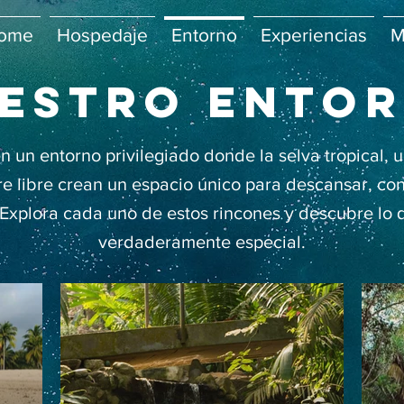
ome
Hospedaje
Entorno
Experiencias
M
estro ento
n un entorno privilegiado donde la selva tropical, u
ire libre crean un espacio único para descansar, con
 Explora cada uno de estos rincones y descubre lo 
verdaderamente especial.