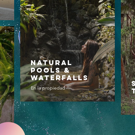
Natural
Pools &
Waterfalls
En la propiedad
T