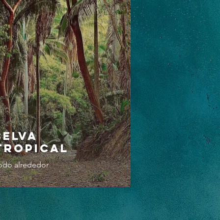
selva
Tropical
odo alrededor