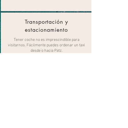
Transportación y
estacionamiento
Tener coche no es imprescindible para
visitarnos. Fácilmente puedes ordenar un taxi
desde o hacia Patz.
Con gusto podemos apoyarte a reservar tu
transportación desde/hacia el aeropuerto y/o
con la renta un carro/moto/ ATV/racer.
*el precio de la transportación no está incluido.
Cada casa cuenta con un espacio de
estacionamiento privado al aire libre dentro de
la propiedad.
Cama King size